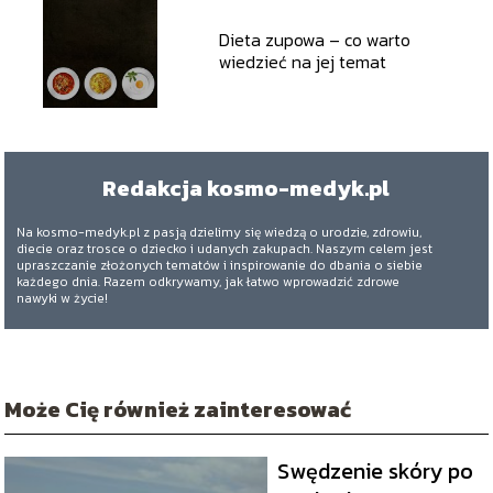
Dieta zupowa – co warto
wiedzieć na jej temat
Redakcja kosmo-medyk.pl
Na kosmo-medyk.pl z pasją dzielimy się wiedzą o urodzie, zdrowiu,
diecie oraz trosce o dziecko i udanych zakupach. Naszym celem jest
upraszczanie złożonych tematów i inspirowanie do dbania o siebie
każdego dnia. Razem odkrywamy, jak łatwo wprowadzić zdrowe
nawyki w życie!
Może Cię również zainteresować
Swędzenie skóry po