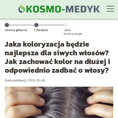
Strona główna
Lifestyle
Jaka
koloryzacja
będzie
Jaka koloryzacja będzie
najlepsza dla
siwych włosów?
Jak zachować
najlepsza dla siwych włosów?
kolor na dłużej i
odpowiednio
Jak zachować kolor na dłużej i
zadbać o
włosy?
odpowiednio zadbać o włosy?
Data publikacji: 2023-10-26