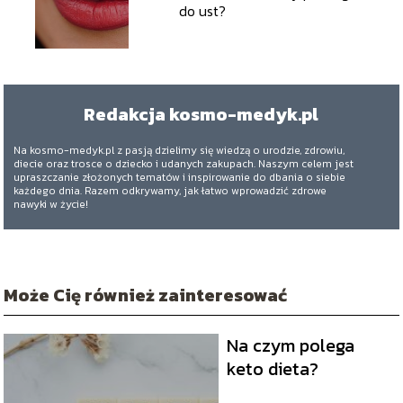
do ust?
Redakcja kosmo-medyk.pl
Na kosmo-medyk.pl z pasją dzielimy się wiedzą o urodzie, zdrowiu,
diecie oraz trosce o dziecko i udanych zakupach. Naszym celem jest
upraszczanie złożonych tematów i inspirowanie do dbania o siebie
każdego dnia. Razem odkrywamy, jak łatwo wprowadzić zdrowe
nawyki w życie!
Może Cię również zainteresować
Na czym polega
keto dieta?