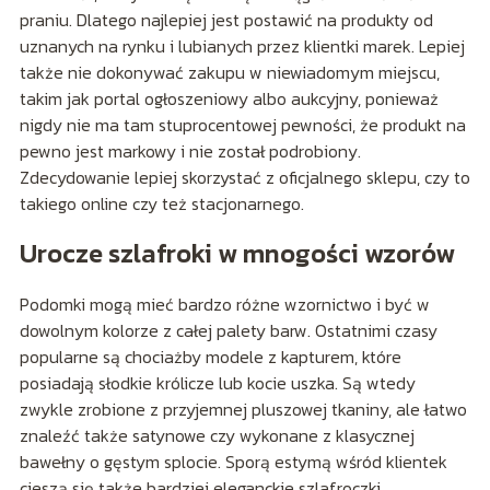
praniu. Dlatego najlepiej jest postawić na produkty od
uznanych na rynku i lubianych przez klientki marek. Lepiej
także nie dokonywać zakupu w niewiadomym miejscu,
takim jak portal ogłoszeniowy albo aukcyjny, ponieważ
nigdy nie ma tam stuprocentowej pewności, że produkt na
pewno jest markowy i nie został podrobiony.
Zdecydowanie lepiej skorzystać z oficjalnego sklepu, czy to
takiego online czy też stacjonarnego.
Urocze szlafroki w mnogości wzorów
Podomki mogą mieć bardzo różne wzornictwo i być w
dowolnym kolorze z całej palety barw. Ostatnimi czasy
popularne są chociażby modele z kapturem, które
posiadają słodkie królicze lub kocie uszka. Są wtedy
zwykle zrobione z przyjemnej pluszowej tkaniny, ale łatwo
znaleźć także satynowe czy wykonane z klasycznej
bawełny o gęstym splocie. Sporą estymą wśród klientek
cieszą się także bardziej eleganckie szlafroczki,